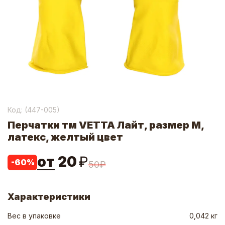
Код: (
447-005
)
Перчатки тм VETTA Лайт, размер M,
латекс, желтый цвет
от
20
₽
-
60
%
50
₽
Характеристики
Вес в упаковке
0,042 кг