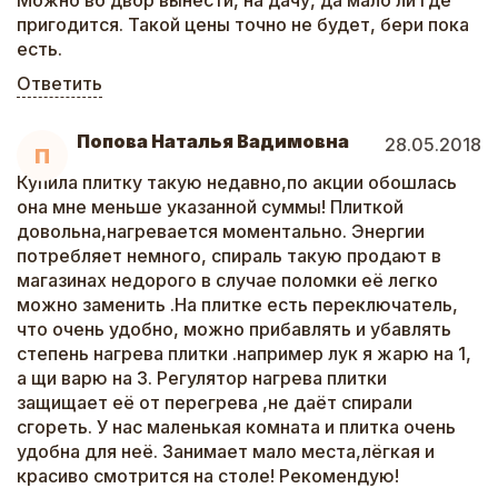
Можно во двор вынести, на дачу, да мало ли где
пригодится. Такой цены точно не будет, бери пока
есть.
Ответить
Попова Наталья Вадимовна
28.05.2018
П
Купила плитку такую недавно,по акции обошлась
она мне меньше указанной суммы! Плиткой
довольна,нагревается моментально. Энергии
потребляет немного, спираль такую продают в
магазинах недорого в случае поломки её легко
можно заменить .На плитке есть переключатель,
что очень удобно, можно прибавлять и убавлять
степень нагрева плитки .например лук я жарю на 1,
а щи варю на 3. Регулятор нагрева плитки
защищает её от перегрева ,не даёт спирали
сгореть. У нас маленькая комната и плитка очень
удобна для неё. Занимает мало места,лёгкая и
красиво смотрится на столе! Рекомендую!