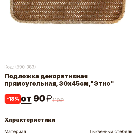
Код: (
890-383
)
Подложка декоративная
прямоугольная, 30x45см,"Этно"
от
90
₽
-
18
%
110
₽
Характеристики
Материал
Тыквенный стебель