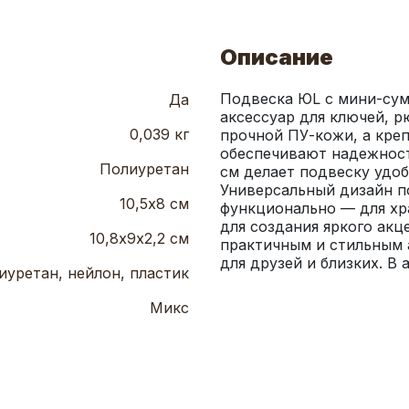
Описание
Подвеска ЮL с мини-сум
Да
аксессуар для ключей, р
0,039 кг
прочной ПУ-кожи, а креп
обеспечивают надежность
Полиуретан
см делает подвеску удоб
Универсальный дизайн по
10,5х8 см
функционально — для хр
для создания яркого акц
10,8х9х2,2 см
практичным и стильным 
для друзей и близких. В 
иуретан, нейлон, пластик
Микс