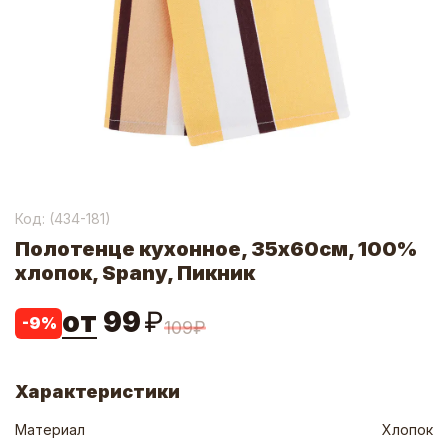
Код: (
434-181
)
Полотенце кухонное, 35х60см, 100%
хлопок, Spany, Пикник
от
99
₽
-
9
%
109
₽
Характеристики
Материал
Хлопок