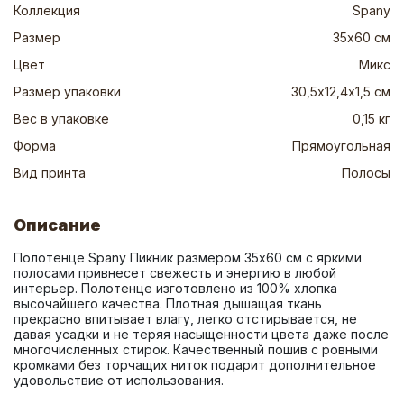
Коллекция
Spany
Размер
35х60 см
Цвет
Микс
Размер упаковки
30,5х12,4х1,5 см
Вес в упаковке
0,15 кг
Форма
Прямоугольная
Вид принта
Полосы
Описание
Полотенце Spany Пикник размером 35х60 см с яркими 
полосами привнесет свежесть и энергию в любой 
интерьер. Полотенце изготовлено из 100% хлопка 
высочайшего качества. Плотная дышащая ткань 
прекрасно впитывает влагу, легко отстирывается, не 
давая усадки и не теряя насыщенности цвета даже после 
многочисленных стирок. Качественный пошив с ровными 
кромками без торчащих ниток подарит дополнительное 
удовольствие от использования.