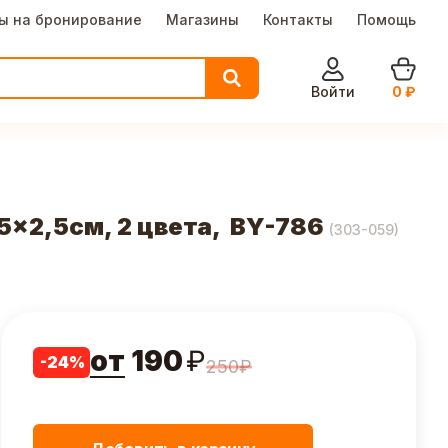
ы на бронирование
Магазины
Контакты
Помощь
Войти
0
₽
5x2,5см, 2 цвета, BY-786
(
303-059
)
от
190
₽
-
24
%
250
₽