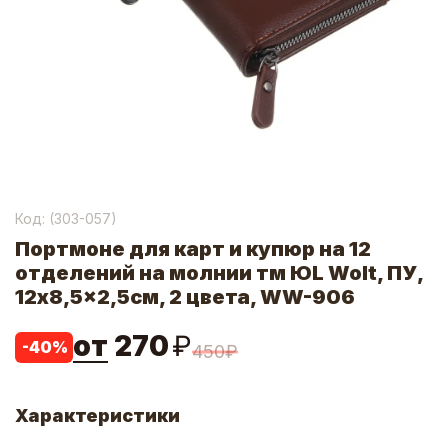
Код: (
303-057
)
Портмоне для карт и купюр на 12
отделений на молнии тм ЮL Wolt, ПУ,
12x8,5x2,5см, 2 цвета, WW-906
от
270
₽
-
40
%
450
₽
Характеристики