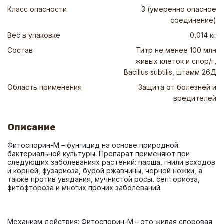
Класс опасности
3 (умеренно опасное
соединение)
Вес в упаковке
0,014 кг
Состав
Титр не менее 100 млн
живых клеток и спор/г,
Bacillus subtilis, штамм 26Д
Область применения
Защита от болезней и
вредителей
Описание
Фитоспорин-М – фунгицид на основе природной 
бактериальной культуры. Препарат применяют при 
следующих заболеваниях растений: парша, гнили всходов 
и корней, фузариоза, бурой ржавчины, черной ножки, а 
также против увядания, мучнистой росы, септориоза, 
Механизм действия: Фитоспорин-М – это живая споровая 