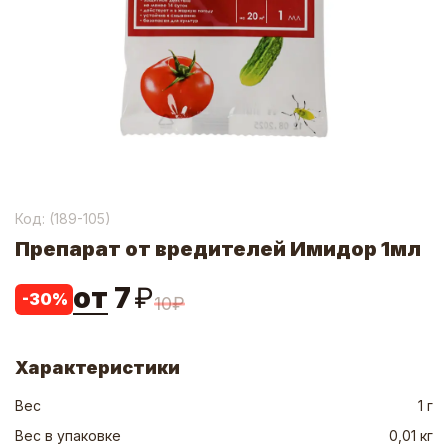
Код: (
189-105
)
Препарат от вредителей Имидор 1мл
от
7
₽
-
30
%
10
₽
Характеристики
Вес
1 г
Вес в упаковке
0,01 кг