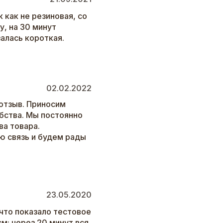
к как не резиновая, со
у, на 30 минут
залась короткая.
02.02.2022
отзыв. Приносим
бства. Мы постоянно
а товара.
ю связь и будем рады
23.05.2020
 что показало тестовое
м: через 20 минут вся