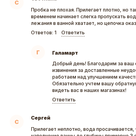
С
Пробка не плохая. Прилегает плотно, но та
временем начинает слегка пропускать вод
лежания в ванной хватает, но цепочка ока
Ответов:
1
Ответить
Г
Галамарт
Добрый день! Благодарим за ваш 
извинения за доставленные неудо
работаем над улучшением качеств
Обязательно учтем вашу обратну
видеть вас в наших магазинах!
Ответить
Сергей
С
Прилегает неплотно, вода просачивается,
наполнение ванны до глубины примерно 3 с