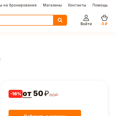
ы на бронирование
Магазины
Контакты
Помощь
Войти
0
₽
)
от
50
₽
-
16
%
60
₽