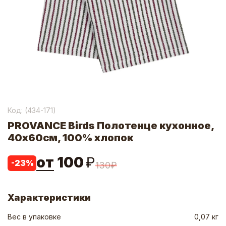
Код: (
434-171
)
PROVANCE Birds Полотенце кухонное,
40х60см, 100% хлопок
от
100
₽
-
23
%
130
₽
Характеристики
Вес в упаковке
0,07 кг