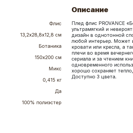
Описание
Плед флис PROVANCE «Бот
Флис
ультрамягкий и невероят
13,2х28,8х12,8 см
дизайн в однотонной сп
любой интерьер. Может и
Ботаника
кровати или кресла, а та
плечи во время вечернег
150х200 см
сериала и за чтением кни
одновременного использо
Микс
хорошо сохраняет тепло, 
Доступно 3 цвета.
0,415 кг
Да
100% полиэстер