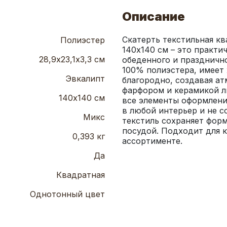
Описание
Скатерть текстильная к
Полиэстер
140х140 см – это практи
28,9х23,1х3,3 см
обеденного и празднично
100% полиэстера, имеет 
Эвкалипт
благородно, создавая ат
фарфором и керамикой лю
140х140 см
все элементы оформлени
в любой интерьер и не с
Микс
текстиль сохраняет форму
посудой. Подходит для к
0,393 кг
ассортименте.
Да
Квадратная
Однотонный цвет