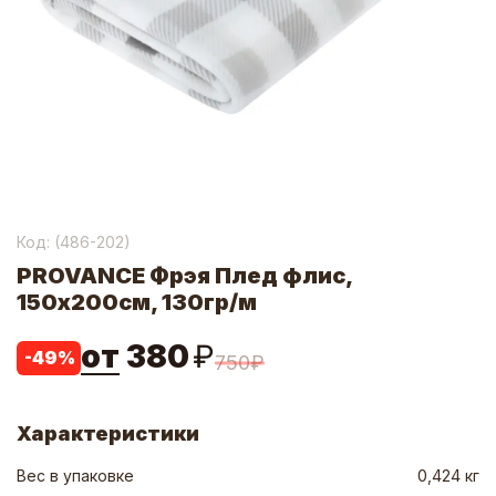
Код: (
486-202
)
PROVANCE Фрэя Плед флис,
150х200см, 130гр/м
от
380
₽
-
49
%
750
₽
Характеристики
Вес в упаковке
0,424 кг