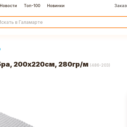
Новости
Топ-100
Новинки
Заказ
а
а, 200х220см, 280гр/м
(
486-203
)