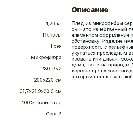
Описание
Плед из микрофибры сер
1,26 кг
см – это качественный т
Полосы
элементом оформления п
обстановку. Изделие им
Фрэя
поверхность с рельефным
укутаться прохладным ве
Микрофибра
кровать или диван, може
дома, так и на природе.
280 г/м2
хорошо пропускает возду
который впишется в люб
200х220 см
31,7х21,9х20,6 см
100% полиэстер
Серый