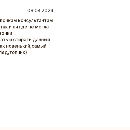
08.04.2024
евочкам консультантам
так и ни где не могла
вочки
ать и стирать данный
как новенький,самый
лед,топчик)