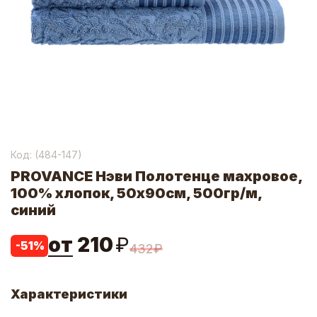
Код: (
484-147
)
PROVANCE Нэви Полотенце махровое,
100% хлопок, 50х90см, 500гр/м,
синий
от
210
₽
-
51
%
432
₽
Характеристики