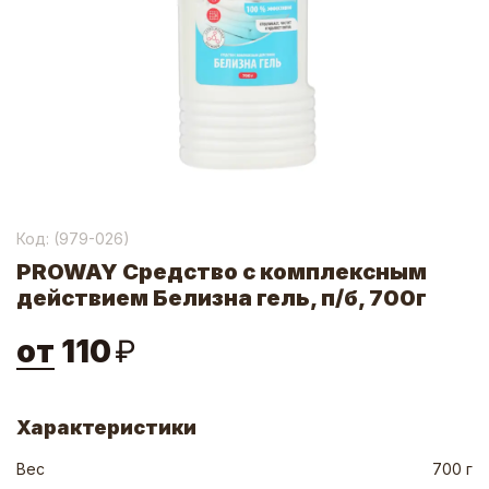
Код: (
979-026
)
PROWAY Средство с комплексным
действием Белизна гель, п/б, 700г
от
110
₽
Характеристики
Вес
700 г