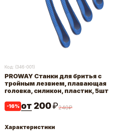
Код: (
346-001
)
PROWAY Станки для бритья с
тройным лезвием, плавающая
головка, силикон, пластик, 5шт
от
200
₽
-
16
%
240
₽
Характеристики