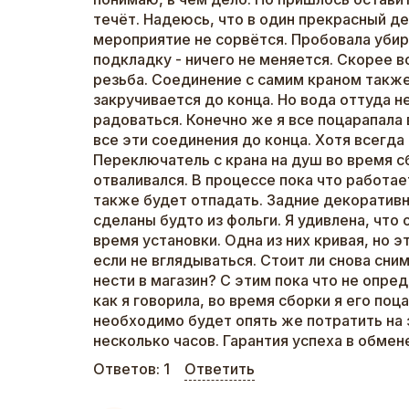
течёт. Надеюсь, что в один прекрасный де
мероприятие не сорвётся. Пробовала убир
подкладку - ничего не меняется. Скорее 
резьба. Соединение с самим краном также
закручивается до конца. Но вода оттуда н
радоваться. Конечно же я все поцарапала 
все эти соединения до конца. Хотя всегда
Переключатель с крана на душ во время с
отваливался. В процессе пока что работае
также будет отпадать. Задние декоратив
сделаны будто из фольги. Я удивлена, что 
время установки. Одна из них кривая, но э
если не вглядываться. Стоит ли снова сни
нести в магазин? С этим пока что не опре
как я говорила, во время сборки я его поц
необходимо будет опять же потратить на
несколько часов. Гарантия успеха в обмен
Ответов:
1
Ответить