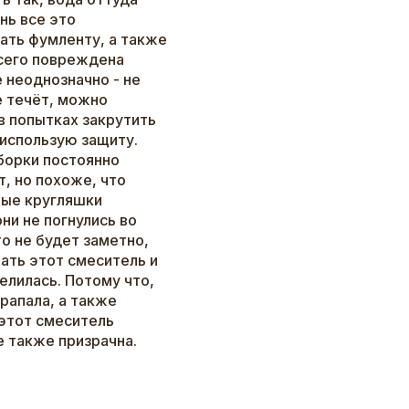
нь все это
ать фумленту, а также
всего повреждена
 неоднозначно - не
е течёт, можно
в попытках закрутить
 использую защиту.
борки постоянно
т, но похоже, что
ные кругляшки
они не погнулись во
то не будет заметно,
мать этот смеситель и
делилась. Потому что,
арапала, а также
 этот смеситель
е также призрачна.