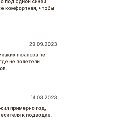
то под одной синей
же комфортная, чтобы
29.09.2023
икаких нюансов не
где не полетели
ов.
14.03.2023
жил примерно год,
есителя к подводке.