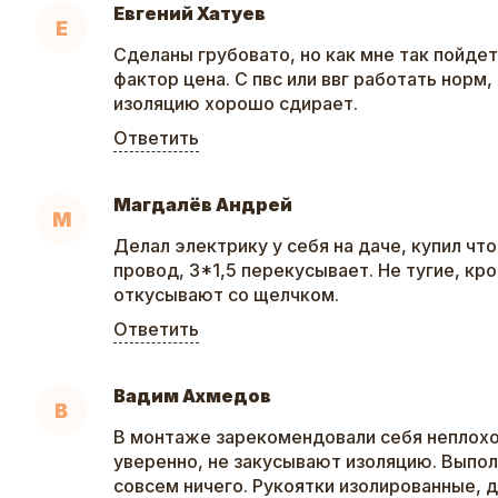
Евгений Хатуев
Е
Сделаны грубовато, но как мне так пойде
фактор цена. С пвс или ввг работать норм,
изоляцию хорошо сдирает.
Ответить
Магдалёв Андрей
М
Делал электрику у себя на даче, купил чт
провод, 3*1,5 перекусывает. Не тугие, кр
откусывают со щелчком.
Ответить
Вадим Ахмедов
В
В монтаже зарекомендовали себя неплохо
уверенно, не закусывают изоляцию. Выпол
совсем ничего. Рукоятки изолированные,