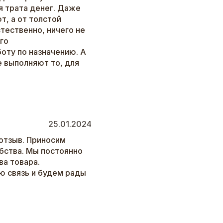
я трата денег. Даже
, а от толстой
стественно, ничего не
его
оту по назначению. А
е выполняют то, для
25.01.2024
отзыв. Приносим
бства. Мы постоянно
а товара.
ю связь и будем рады