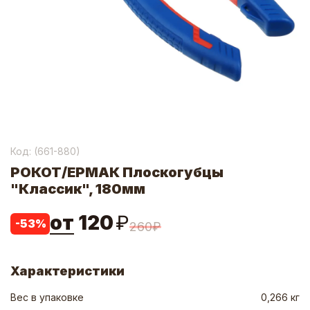
Код: (
661-880
)
РОКОТ/ЕРМАК Плоскогубцы
"Классик", 180мм
от
120
₽
-
53
%
260
₽
Характеристики
Вес в упаковке
0,266 кг