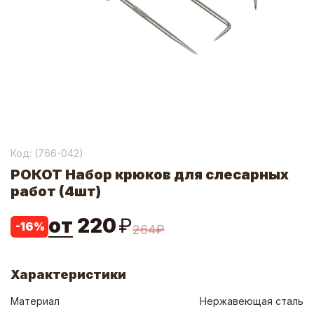
Код: (
766-042
)
РОКОТ Набор крюков для слесарных
работ (4шт)
от
220
₽
-
16
%
264
₽
Характеристики
Материал
Нержавеющая сталь