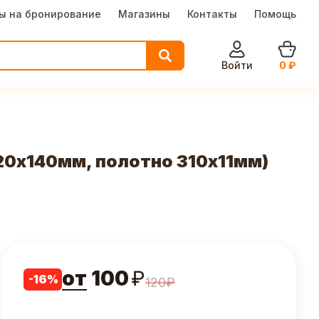
ы на бронирование
Магазины
Контакты
Помощь
Войти
0
₽
420х140мм, полотно 310х11мм)
от
100
₽
-
16
%
120
₽