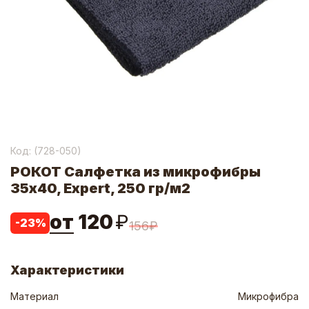
Код: (
728-050
)
РОКОТ Салфетка из микрофибры
35х40, Expert, 250 гр/м2
от
120
₽
-
23
%
156
₽
Характеристики
Материал
Микрофибра