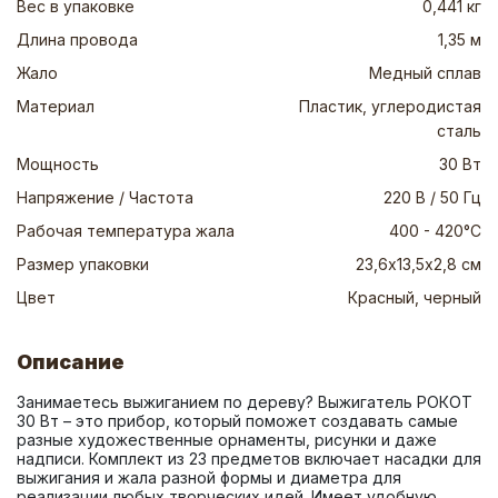
Вес в упаковке
0,441 кг
Длина провода
1,35 м
Жало
Медный сплав
Материал
Пластик, углеродистая
сталь
Мощность
30 Вт
Напряжение / Частота
220 В / 50 Гц
Рабочая температура жала
400 - 420°C
Размер упаковки
23,6х13,5х2,8 см
Цвет
Красный, черный
Описание
Занимаетесь выжиганием по дереву? Выжигатель РОКОТ 
30 Вт – это прибор, который поможет создавать самые 
разные художественные орнаменты, рисунки и даже 
надписи. Комплект из 23 предметов включает насадки для 
выжигания и жала разной формы и диаметра для 
реализации любых творческих идей. Имеет удобную 