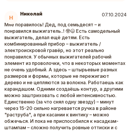
Николай
07.10.2024
Н
Мне поравилось! Дед, под семьдесят – и
понравился выжигатель..! 🤓😄 Есть самодельный
выжигатель, делал ещё детям. Есть
комбинированный прибор – выжигатель /
электроискровой гравëр, но этот реально
понравился. У обычных выжигателей рабочий
элемент из проволочки, что в некоторых моментах
не очень удобный. А здесь – штырьевые разных
размеров и формы, которые не пережигают
дерево и не цепляются за волокна. Работаешь как
карандашом. Одними создаëшь контур, а другими
можно заштриховать с любой интенсивностью.
Единственно (за что снял одну звезду) – минут
через 15-20 сильно нагревается ручка в районе
"раструба", а при касании к винтику – можно
обжечься. И пока не приспособился к насадкам-
штампам – сложно получить ровные оттиски и с