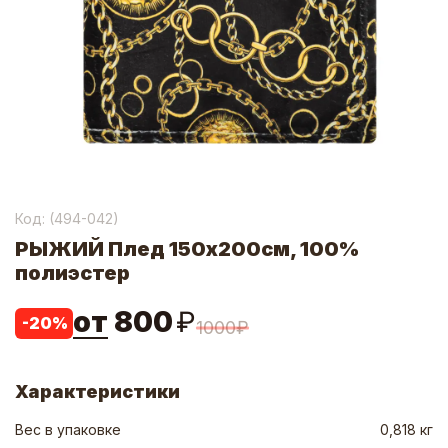
Код: (
494-042
)
РЫЖИЙ Плед 150х200см, 100%
полиэстер
от
800
₽
-
20
%
1000
₽
Характеристики
Вес в упаковке
0,818 кг