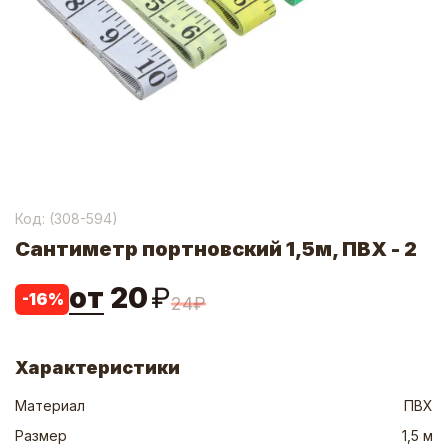
Код: (
308-594
)
Сантиметр портновский 1,5м, ПВХ - 2
от
20
₽
-
16
%
24
₽
Характеристики
Материал
ПВХ
Размер
1,5 м