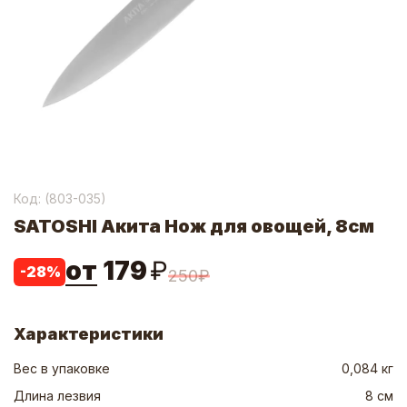
Код: (
803-035
)
SATOSHI Акита Нож для овощей, 8см
от
179
₽
-
28
%
250
₽
Характеристики
Вес в упаковке
0,084 кг
Длина лезвия
8 см