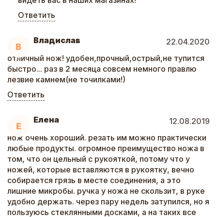
видеть вас в наших магазинах!
Ответить
Владислав
22.04.2020
В
отличный нож! удобен,прочный,острый,не тупится
быстро... раз в 2 месяца совсем немного правлю
лезвие камнем(не точилками!)
Ответить
Елена
12.08.2019
Е
нож очень хороший. резать им можно практически
любые продукты. огромное преимущество ножа в
том, что он цельный с рукояткой, потому что у
ножей, которые вставляются в рукоятку, вечно
собирается грязь в месте соединения, а это
лишние микробы. ручка у ножа не скользит, в руке
удобно держать. через пару недель затупился, но я
пользуюсь стеклянными досками, а на таких все