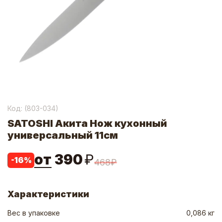
Код: (
803-034
)
SATOSHI Акита Нож кухонный
универсальный 11см
от
390
₽
-
16
%
468
₽
Характеристики
Вес в упаковке
0,086 кг