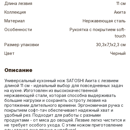
Длина лезвия
11 см
Коллекция
Акита
Материал
Нержавеющая сталь
Особенности
Рукоятка с покрытием soft-
touch
Размер упаковки
30,3х7,1х2,3 см
Цвет
Черный
Описание
Универсальный кухонный нож SATOSHI Акита с лезвием 
длиной 11 см - идеальный выбор для повседневных задач 
на кухне. Изготовлен из высококачественной 
нержавеющей стали, которая способна выдерживать 
большие нагрузки и сохранять остроту лезвия на 
протяжении длительного времени. Эргономичная ручка с 
покрытием софт-тач обеспечивает надежный хват и 
удобный рез. Подходит для работы с разными 
продуктами - от мяса до овощей. Лезвие легко чистится и 
не требует особого ухода. С этим ножом приготовление 
еды станет еще проще и удобнее!