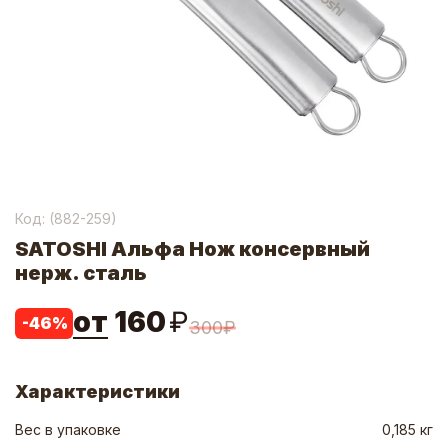
Код: (
882-259
)
SATOSHI Альфа Нож консервный
нерж. сталь
от
160
₽
-
46
%
300
₽
Характеристики
Вес в упаковке
0,185 кг