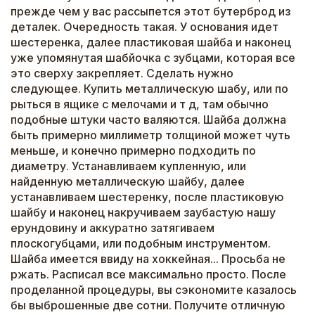
прежде чем у вас рассыпется этот бутерброд из
деталек. Очередность такая. У основания идет
шестеренка, далее пластиковая шайба и наконец
уже упомянутая шабйочка с зубцами, которая все
это сверху закрепляет. Сделать нужно
следующее. Купить металлическую шабу, или по
рыться в ящике с мелочами и т д, там обычно
подобные штуки часто валяются. Шайба должна
быть примерно миллиметр толщиной может чуть
меньше, и конечно примерно подходить по
диаметру. Устанавливаем купленную, или
найденную металлическую шайбу, далее
устанавливаем шестеренку, после пластиковую
шайбу и наконец накручиваем заубастую нашу
ерундовину и аккуратно затягиваем
плоскогубцами, или подобным инструментом.
Шайба имеется ввиду на хоккейная... Просьба не
ржать. Расписал все максимально просто. После
проделанной процедуры, вы сэкономите казалось
бы выброшенные две сотни. Получите отличную