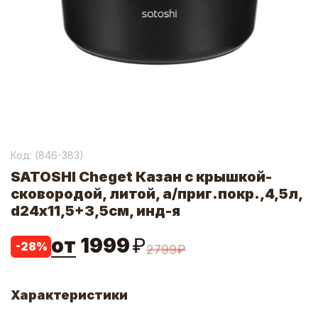
Код: (
846-383
)
SATOSHI Cheget Казан с крышкой-
сковородой, литой, а/приг.покр.,4,5л,
d24х11,5+3,5см, инд-я
от
1999
₽
-
28
%
2799
₽
Характеристики