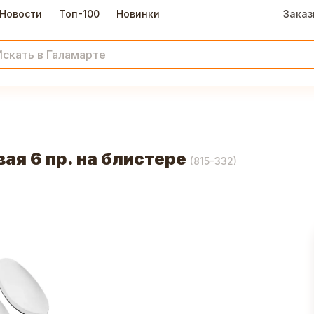
Новости
Топ-100
Новинки
Заказ
ая 6 пр. на блистере
(
815-332
)