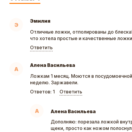
Эмилия
Э
Отличные ложки, отполированы до блеска!
что хотела простые и качественные ложк
Ответить
Алена Васильева
А
Ложкам 1 месяц. Моются в посудомоечной 
неделю. Заржавели.
Ответов:
1
Ответить
А
Алена Васильева
Дополняю: порезала ложкой вну
щеки, просто как ножом полоснула