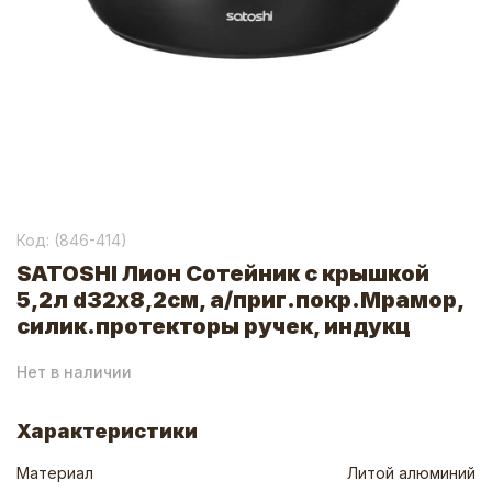
Код: (
846-414
)
SATOSHI Лион Сотейник с крышкой
5,2л d32х8,2см, а/приг.покр.Мрамор,
силик.протекторы ручек, индукц
Нет в наличии
Характеристики
Материал
Литой алюминий