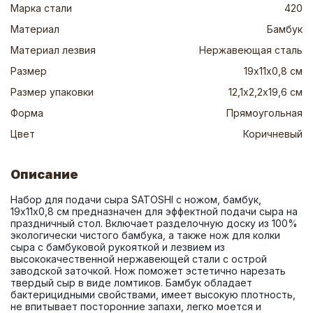
Марка стали
420
Материал
Бамбук
Материал лезвия
Нержавеющая сталь
Размер
19х11х0,8 см
Размер упаковки
12,1х2,2х19,6 см
Форма
Прямоугольная
Цвет
Коричневый
Описание
Набор для подачи сыра SATOSHI с ножом, бамбук, 
19х11х0,8 см предназначен для эффектной подачи сыра на 
праздничный стол. Включает разделочную доску из 100% 
экологически чистого бамбука, а также нож для колки 
сыра с бамбуковой рукояткой и лезвием из 
высококачественной нержавеющей стали с острой 
заводской заточкой. Нож поможет эстетично нарезать 
твердый сыр в виде ломтиков. Бамбук обладает 
бактерицидными свойствами, имеет высокую плотность, 
не впитывает посторонние запахи, легко моется и 