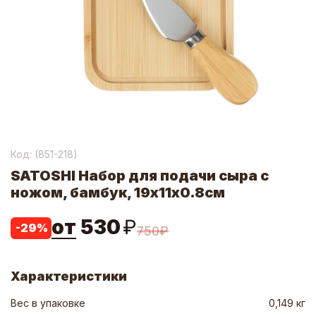
Код: (
851-218
)
SATOSHI Набор для подачи сыра с
ножом, бамбук, 19х11х0.8см
от
530
₽
-
29
%
750
₽
Характеристики
Вес в упаковке
0,149 кг