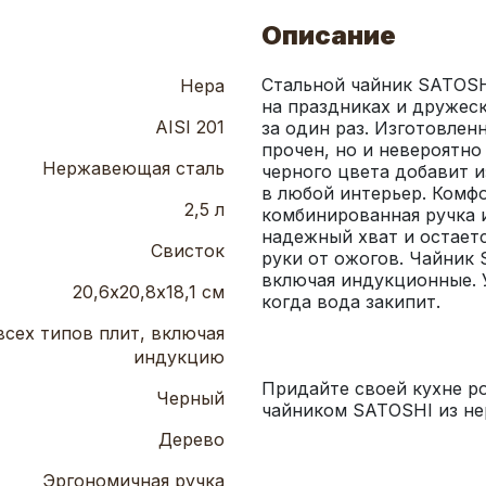
Описание
Стальной чайник SATOSHI
Нера
на праздниках и дружеск
AISI 201
за один раз. Изготовлен
прочен, но и невероятно 
Нержавеющая сталь
черного цвета добавит и
в любой интерьер. Комфо
2,5 л
комбинированная ручка и
надежный хват и остаетс
Свисток
руки от ожогов. Чайник 
включая индукционные. 
20,6х20,8х18,1 см
всех типов плит, включая
индукцию
Придайте своей кухне р
Черный
чайником SATOSHI из н
Дерево
Эргономичная ручка