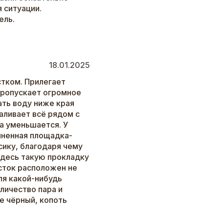
 ситуации.
ель.
18.01.2025
стком. Прилегает
 пропускает огромное
ать воду ниже края
заливает всё рядом с
ка уменьшается. У
иненная площадка-
сику, благодаря чему
 Здесь такую прокладку
исток расположен не
для какой-нибудь
оличество пара и
е чёрный, копоть