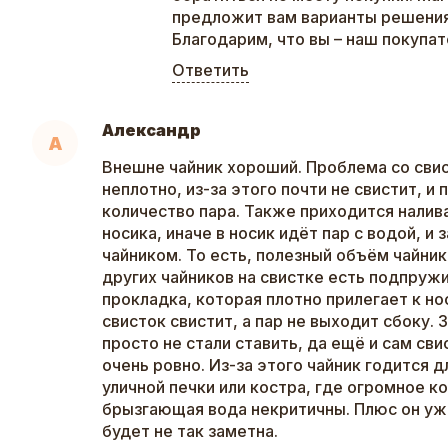
предложит вам варианты решения
Благодарим, что вы – наш покупат
Ответить
Александр
А
Внешне чайник хороший. Проблема со сви
неплотно, из-за этого почти не свистит, и
количество пара. Также приходится налив
носика, иначе в носик идёт пар с водой, и 
чайником. То есть, полезный объём чайни
других чайников на свистке есть подпруж
прокладка, которая плотно прилегает к но
свисток свистит, а пар не выходит сбоку.
просто не стали ставить, да ещё и сам св
очень ровно. Из-за этого чайник годится 
уличной печки или костра, где огромное к
брызгающая вода некритичны. Плюс он уж
будет не так заметна.