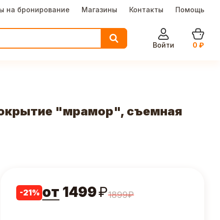
ы на бронирование
Магазины
Контакты
Помощь
Войти
0
₽
покрытие "мрамор", съемная
от
1499
₽
-
21
%
1899
₽