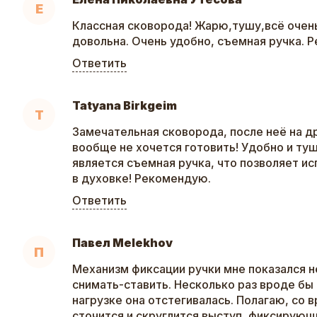
Е
Классная сковорода! Жарю,тушу,всё очень
довольна. Очень удобно, съемная ручка. 
Ответить
Tatyana Birkgeim
T
Замечательная сковорода, после неё на д
вообще не хочется готовить! Удобно и ту
является съемная ручка, что позволяет и
в духовке! Рекомендую.
Ответить
Павел Melekhov
П
Механизм фиксации ручки мне показался 
снимать-ставить. Несколько раз вроде бы 
нагрузке она отстегивалась. Полагаю, со 
сточится и скруглится выступ, фиксирующи