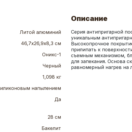
Описание
Серия антипригарной по
Литой алюминий
уникальным антипригарн
46,7х26,9х8,3 см
Высокопрочное покрытие
прилипать к поверхности
Оникс-1
съемным механизмом, бла
для запекания. Основа с
Черный
равномерный нагрев на 
1,098 кг
 силиконовым напылением
Да
28 см
Бакелит