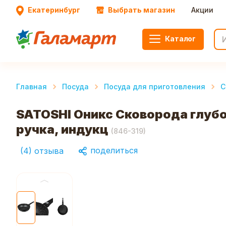
Екатеринбург
Выбрать магазин
Акции
Каталог
Главная
Посуда
Посуда для приготовления
С
SATOSHI Оникс Сковорода глуб
ручка, индукц
(
846-319
)
поделиться
(
4
)
отзыва