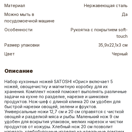
Материал
Нержавеющая сталь
Можно мыть в
Да
посудомоечной машине
Особенности
Рукоятка с покрытием soft-
touch
Размер упаковки
35,9х22,1х3 см
Цвет
Черный
Описание
Набор кухонных ножей SATOSHI «Орис» включает 5 
ножей, овощечистку и магнитную коробку для их 
хранения. Комплект ножей поможет выполнять различные 
задачи на кухне по разделке, нарезке и шинковке 
продуктов. Нож-шеф с длиной клинка 20 см удобен для 
быстрой нарезки овощей, зелени и фруктов. 
Универсальные ножи 12,7 см и 20 см справятся с чисткой 
овощей и разделкой мяса и рыбы. Маленький нож 9 см 
удобен для вскрытия упаковок, мелких нарезок и чистки 
продуктов от кожуры. Хлебный нож 20 см позволит 
нарезать хлебобулочные изделия на идеальные ломтики 