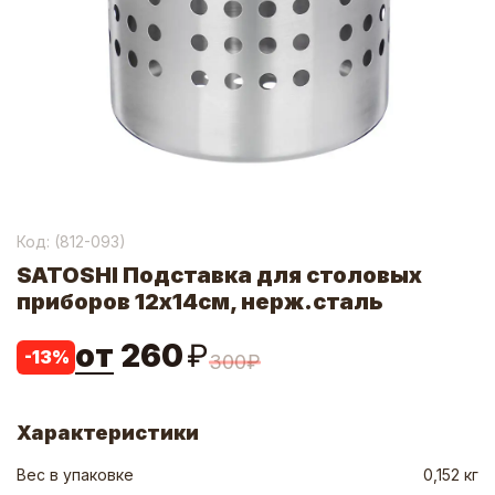
Код: (
812-093
)
SATOSHI Подставка для столовых
приборов 12х14см, нерж.сталь
от
260
₽
-
13
%
300
₽
Характеристики
Вес в упаковке
0,152 кг