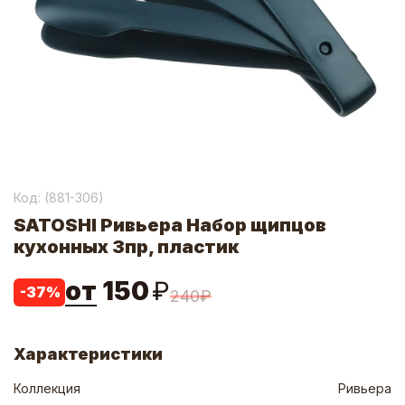
Код: (
881-306
)
SATOSHI Ривьера Набор щипцов
кухонных 3пр, пластик
от
150
₽
-
37
%
240
₽
Характеристики
Коллекция
Ривьера