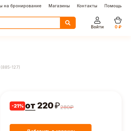
ы на бронирование
Магазины
Контакты
Помощь
Войти
0
₽
(
885-127
)
от
220
₽
-
21
%
280
₽