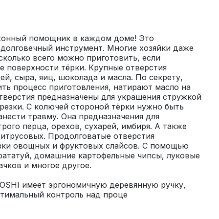
хонный помощник в каждом доме! Это 
долговечный инструмент. Многие хозяйки даже 
сколько всего можно приготовить, если 
е поверхности тёрки. Крупные отверстия 
й, сыра, яиц, шоколада и масла. По секрету, 
ть процесс приготовления, натирают масло на 
тверстия предназначены для украшения стружкой 
резки. С колючей стороной тёрки нужно быть 
нести травму. Она предназначения для 
рого перца, орехов, сухарей, имбиря. А также 
цитрусовых. Продолговатые отверстия 
зки овощных и фруктовых слайсов. С помощью 
рататуй, домашние картофельные чипсы, луковые 
TOSHI имеет эргономичную деревянную ручку, 
птимальный контроль над проце