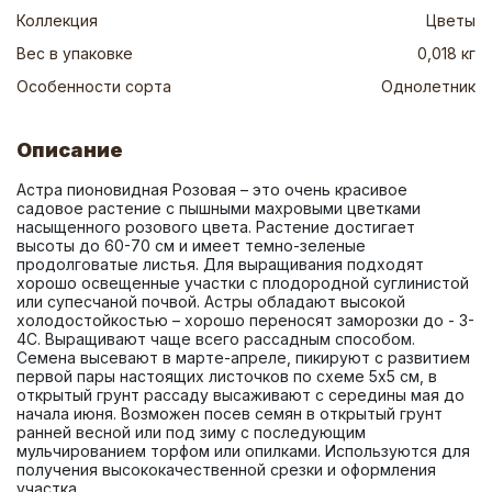
Коллекция
Цветы
Вес в упаковке
0,018 кг
Особенности сорта
Однолетник
Описание
Астра пионовидная Розовая – это очень красивое 
садовое растение с пышными махровыми цветками 
насыщенного розового цвета. Растение достигает 
высоты до 60-70 см и имеет темно-зеленые 
продолговатые листья. Для выращивания подходят 
хорошо освещенные участки с плодородной суглинистой 
или супесчаной почвой. Астры обладают высокой 
холодостойкостью – хорошо переносят заморозки до - 3-
4C. Выращивают чаще всего рассадным способом. 
Семена высевают в марте-апреле, пикируют с развитием 
первой пары настоящих листочков по схеме 5х5 см, в 
открытый грунт рассаду высаживают с середины мая до 
начала июня. Возможен посев семян в открытый грунт 
ранней весной или под зиму с последующим 
мульчированием торфом или опилками. Используются для 
получения высококачественной срезки и оформления 
участка.