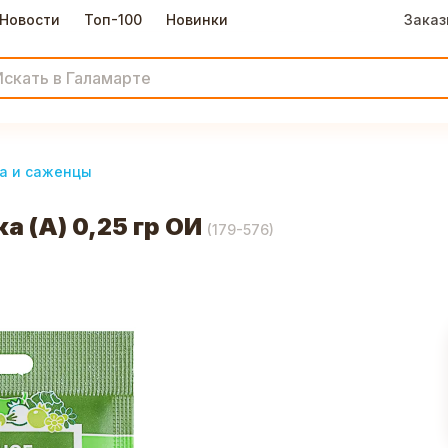
Новости
Топ-100
Новинки
Заказ
а и саженцы
 (А) 0,25 гр ОИ
(
179-576
)