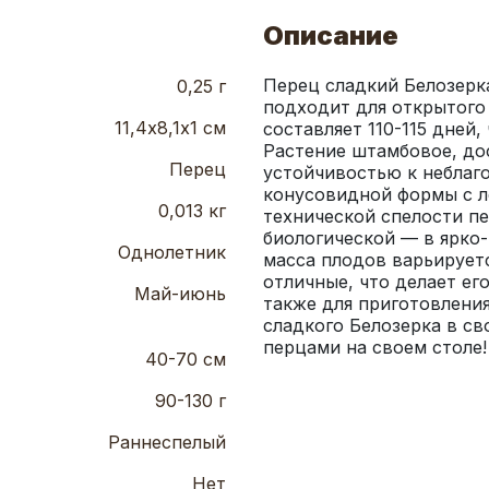
Описание
Перец сладкий Белозерка
0,25 г
подходит для открытого 
11,4х8,1х1 см
составляет 110-115 дней,
Растение штамбовое, дос
Перец
устойчивостью к неблаго
конусовидной формы с л
0,013 кг
технической спелости пе
биологической — в ярко-к
Однолетник
масса плодов варьируется
отличные, что делает ег
Май-июнь
также для приготовления
сладкого Белозерка в св
перцами на своем столе!
40-70 см
90-130 г
Раннеспелый
Нет