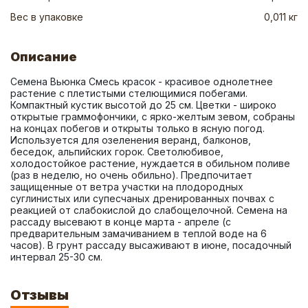
Вес в упаковке
0,011 кг
Описание
Семена Вьюнка Смесь красок - красивое однолетнее 
растение с плетистыми стелющимися побегами. 
Компактный кустик высотой до 25 см. Цветки - широко 
открытые граммофончики, с ярко-желтым зевом, собраны 
на концах побегов и открыты только в ясную погод. 
Используется для озеленения веранд, балконов, 
беседок, альпийских горок. Светолюбивое, 
холодостойкое растение, нуждается в обильном поливе 
(раз в неделю, но очень обильно). Предпочитает 
защищенные от ветра участки на плодородных 
суглинистых или супесчаных дренированных почвах с 
реакцией от слабокислой до слабощелочной. Семена на 
рассаду высевают в конце марта - апреле (с 
предварительным замачиванием в теплой воде на 6 
часов). В грунт рассаду высаживают в июне, посадочный 
интервал 25-30 см.
Отзывы