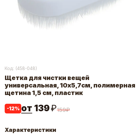
Код: (
458-048
)
Щетка для чистки вещей
универсальная, 10х5,7см, полимерная
щетина 1,5 см, пластик
от
139
₽
-
12
%
159
₽
Характеристики