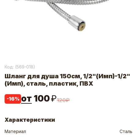
Код: (
569-018
)
Шланг для душа 150см, 1/2"(Имп)-1/2"
(Имп), сталь, пластик, ПВХ
от
100
₽
-
16
%
120
₽
Характеристики
Материал
Сталь