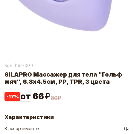
Код: (
192-001
)
SILAPRO Массажер для тела "Гольф
мяч", 6.8x4.5см, PP, TPR, 3 цвета
от
66
₽
-
17
%
80
₽
Характеристики
В ассортименте
Да