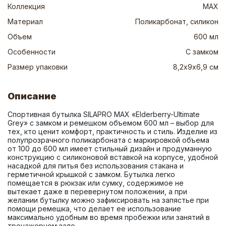
Коллекция
MAX
Материал
Поликарбонат, силикон
Объем
600 мл
Особенности
С замком
Размер упаковки
8,2х9х6,9 см
Описание
Спортивная бутылка SILAPRO MAX «Elderberry-Ultimate 
Grey» с замком и ремешком объемом 600 мл – выбор для 
тех, кто ценит комфорт, практичность и стиль. Изделие из 
полупрозрачного поликарбоната с маркировкой объема 
от 100 до 600 мл имеет стильный дизайн и продуманную 
конструкцию с силиконовой вставкой на корпусе, удобной 
насадкой для питья без использования стакана и 
герметичной крышкой с замком. Бутылка легко 
помещается в рюкзак или сумку, содержимое не 
вытекает даже в перевернутом положении, а при 
желании бутылку можно зафиксировать на запястье при 
помощи ремешка, что делает ее использование 
максимально удобным во время пробежки или занятий в 
тренажерном зале.