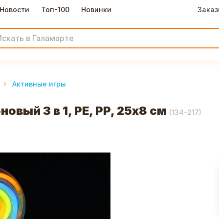
Новости
Топ-100
Новинки
Заказ
Активные игры
вый 3 в 1, PE, PP, 25х8 см
(
134-217
)