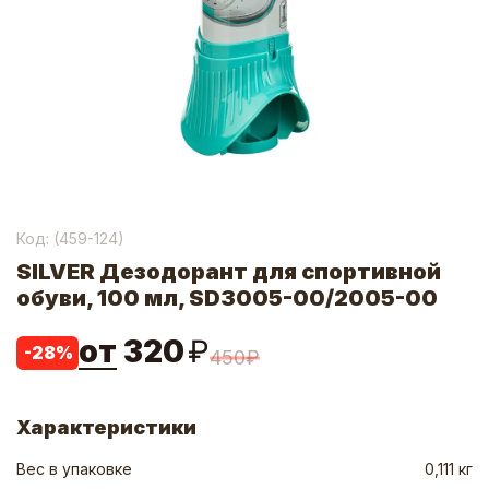
Код: (
459-124
)
SILVER Дезодорант для спортивной
обуви, 100 мл, SD3005-00/2005-00
от
320
₽
-
28
%
450
₽
Характеристики
Вес в упаковке
0,111 кг